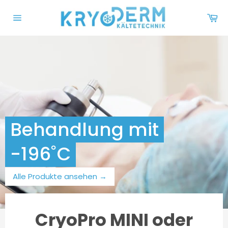
Direkt
zum
Wa
Inhalt
Seitennavigation
Behandlung mit
-196˚C
Alle Produkte ansehen
→
CryoPro MINI oder