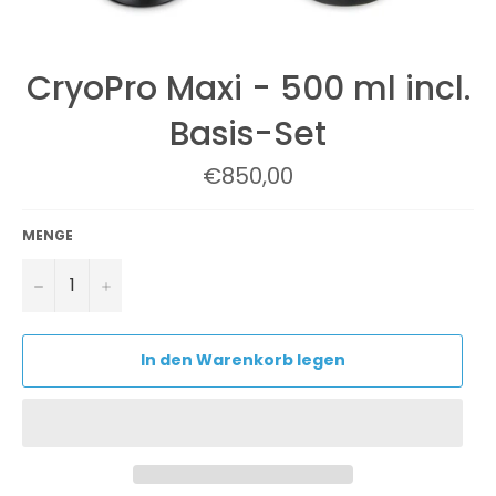
CryoPro Maxi - 500 ml incl.
Basis-Set
Normaler
€850,00
Preis
MENGE
−
+
In den Warenkorb legen