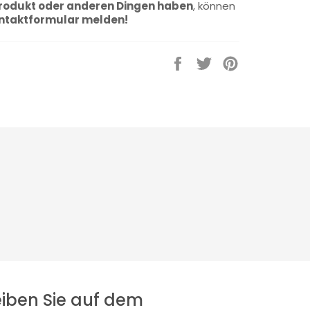
rodukt oder anderen Dingen haben
, können
ntaktformular melden!
Auf
Auf
Auf
Facebook
Twitter
Pinterest
teilen
twittern
pinnen
eiben Sie auf dem