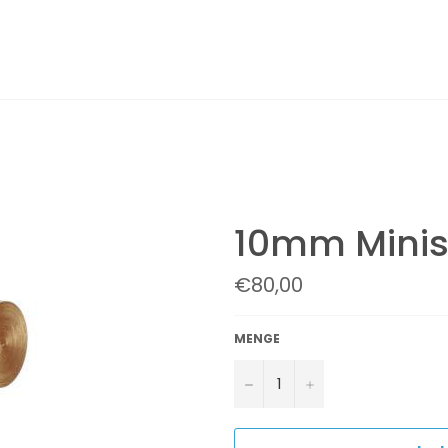
s
10mm Minis
Normaler
€80,00
Preis
MENGE
−
+