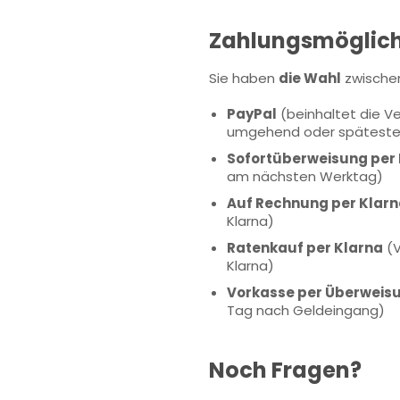
Zahlungsmöglich
Sie haben
die Wahl
zwische
PayPal
(beinhaltet die V
umgehend oder späteste
Sofortüberweisung per
am nächsten Werktag)
Auf Rechnung per Klar
Klarna)
Ratenkauf per Klarna
(
Klarna)
Vorkasse per Überweis
Tag nach Geldeingang)
Noch Fragen?