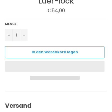
Luer-lock
Normaler
€54,00
Preis
MENGE
−
+
In den Warenkorb legen
Versand