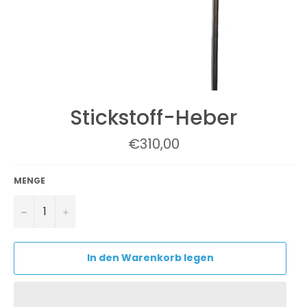
Stickstoff-Heber
Normaler
€310,00
Preis
MENGE
−
+
In den Warenkorb legen