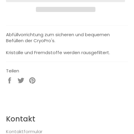
Abfüllvorrichtung zum sicheren und bequemen
Befüllen der CryoPro's.
Kristalle und Fremdstoffe werden rausgefiltert.
Teilen
Auf
Auf
Auf
Facebook
Twitter
Pinterest
teilen
twittern
pinnen
Kontakt
Kontaktformular